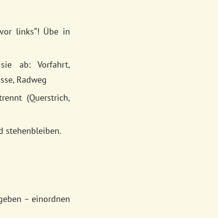
or links“! Übe in
ie ab: Vorfahrt,
gasse, Radweg
ennt (Querstrich,
 stehenbleiben.
geben – einordnen