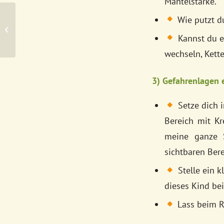
Mantelstärke.
Wie putzt d
1. Klasse Rechnen lernen
Kannst du ei
wechseln, Kett
3) Gefahrenlagen 
Setze dich i
Bereich mit Kr
meine ganze S
sichtbaren Ber
Stelle ein k
dieses Kind bei
Lass beim R