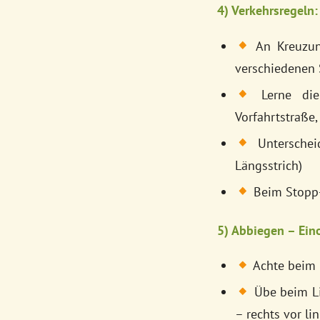
4) Verkehrsregeln:
An Kreuzung
verschiedenen 
Lerne die 
Vorfahrtstraße,
Unterscheid
Längsstrich)
Beim Stopp-
5) Abbiegen – Ein
Achte beim 
Übe beim Li
– rechts vor l