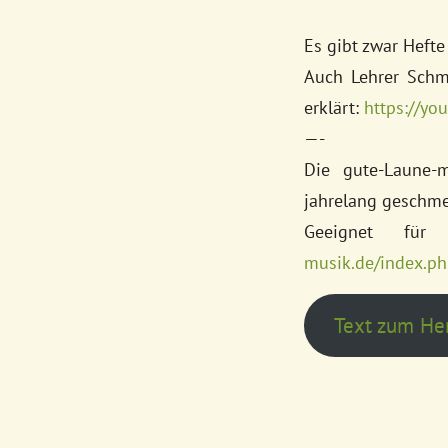
Es gibt zwar Hefte
Auch Lehrer Schmi
erklärt:
https://yo
—-
Die gute-Laune-
jahrelang geschme
Geeignet für 
musik.de/index.p
Text zum He