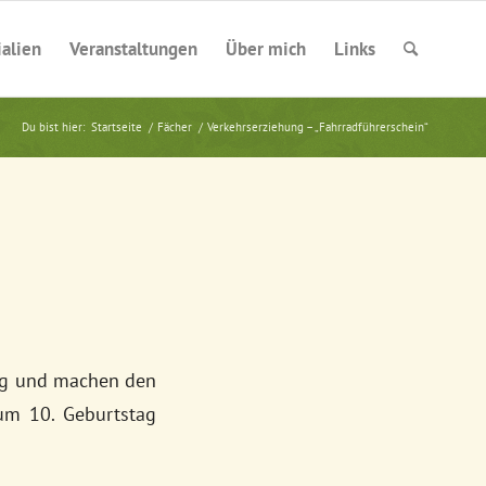
alien
Veranstaltungen
Über mich
Links
Du bist hier:
Startseite
/
Fächer
/
Verkehrserziehung – „Fahrradführerschein“
ung und machen den
zum 10. Geburtstag