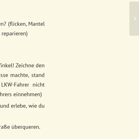
Ku
? (flicken, Mantel
 reparieren)
inkel! Zeichne den
asse machte, stand
LKW-Fahrer nicht
ahrers einnehmen)
und erlebe, wie du
raße überqueren.