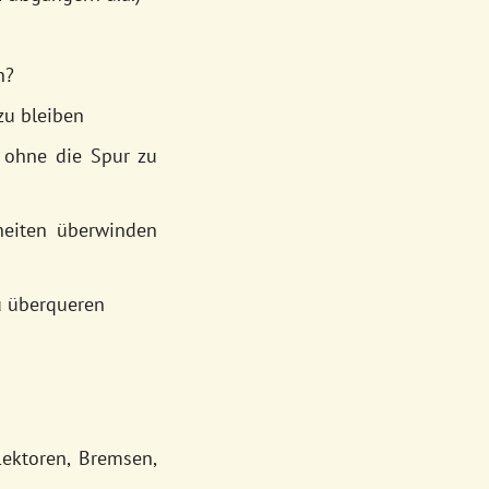
n?
zu bleiben
 ohne die Spur zu
heiten überwinden
u überqueren
lektoren, Bremsen,